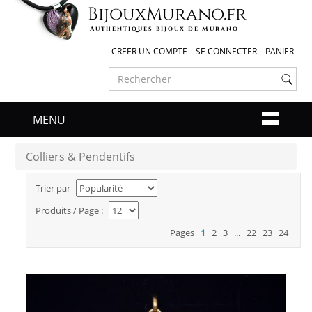
Bijoux
Murano
.fr
Authentiques bijoux de Murano
CREER UN COMPTE
SE CONNECTER
PANIER
MENU
Colliers & Pendentifs
Trier par
Produits / Page :
Pages
1
2
3
...
22
23
24
PENDENTIF ELISA MULTICOLORE