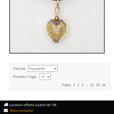
PENDENTIF PETIT COEUR PARME
14,00€
Trier par
Produits / Page :
Pages
1
2
3
...
22
23
24
Livraison offerte à partir de 75€
Nous contacter