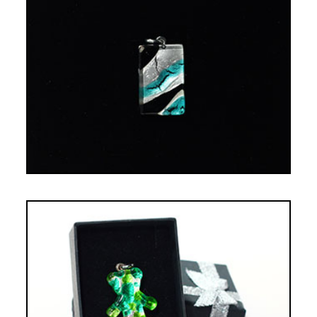
PENDENTIF ELISA NOIR ET BLEU
TURQUOISE
19,00€
PENDENTIF OURSON VERT POMME ET
VERT MENTHE
16,00€