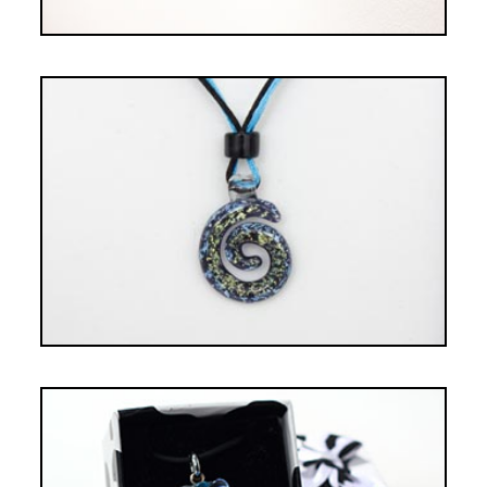
PENDENTIF SPIRALE VERT ET BLEU
TURQUOISE
20,00€
PENDENTIF OURSON TACHETÉ BLEU
TURQUOISE ET BLEUET