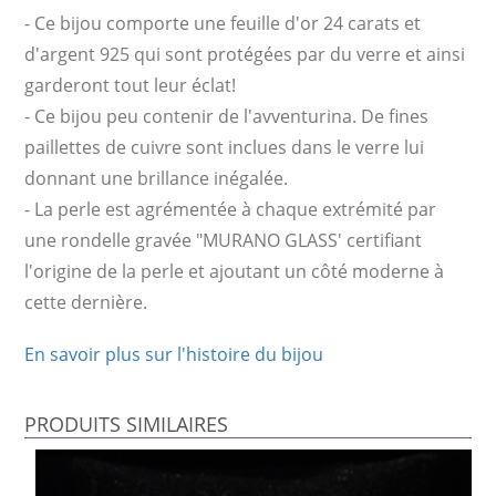
- Ce bijou comporte une feuille d'or 24 carats et
d'argent 925 qui sont protégées par du verre et ainsi
garderont tout leur éclat!
- Ce bijou peu contenir de l'avventurina. De fines
paillettes de cuivre sont inclues dans le verre lui
donnant une brillance inégalée.
- La perle est agrémentée à chaque extrémité par
une rondelle gravée "MURANO GLASS' certifiant
l'origine de la perle et ajoutant un côté moderne à
cette dernière.
En savoir plus sur l'histoire du bijou
PRODUITS SIMILAIRES