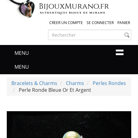
Bijoux
Murano
.fr
Authentiques bijoux de Murano
CREER UN COMPTE
SE CONNECTER
PANIER
MENU
MENU
Bracelets & Charms
Charms
Perles Rondes
Perle Ronde Bleue Or Et Argent