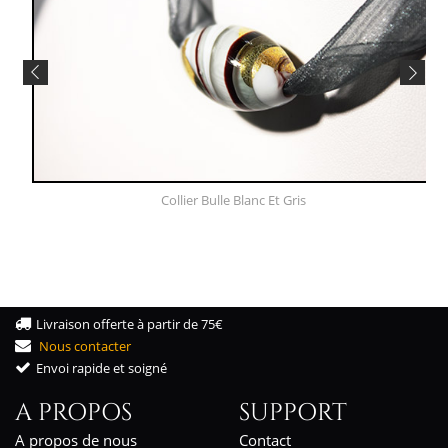
Collier Bulle Blanc Et Gris
Livraison offerte à partir de 75€
Nous contacter
Envoi rapide et soigné
A PROPOS
SUPPORT
A propos de nous
Contact