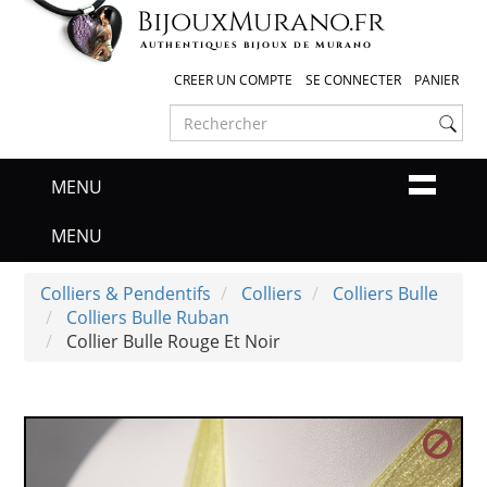
Bijoux
Murano
.fr
Authentiques bijoux de Murano
CREER UN COMPTE
SE CONNECTER
PANIER
MENU
MENU
Colliers & Pendentifs
Colliers
Colliers Bulle
Colliers Bulle Ruban
Collier Bulle Rouge Et Noir