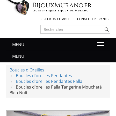
Bijoux
Murano
.fr
Authentiques bijoux de Murano
CREER UN COMPTE
SE CONNECTER
PANIER
MENU
MENU
Boucles d'Oreilles
Boucles d'oreilles Pendantes
Boucles d'oreilles Pendantes Palla
Boucles d'oreilles Palla Tangerine Moucheté
Bleu Nuit